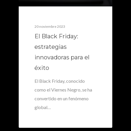
20 noviembre 2023
El Black Friday:
estrategias
innovadoras para el
éxito
El Black Friday, conocido
como el Viernes Negro, se ha
convertido en un fenómeno
global…