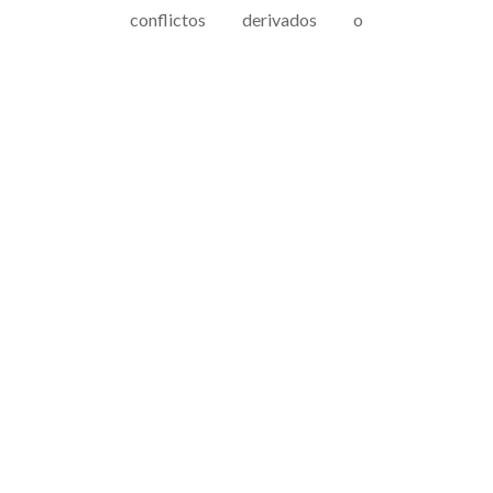
conflictos derivados o
relacionados con su uso los
Juzgados y Tribunales más
cercanos a VALLADOLID.
CONTACTA CON NOSOTROS, TE
AYUDAMOS:
C/Magnolia 6, 1ºD Valladolid |