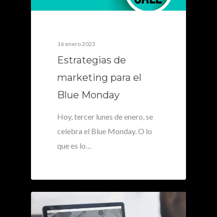
16 enero 2023
Estrategias de
marketing para el
Blue Monday
Hoy, tercer lunes de enero, se
celebra el Blue Monday. O lo
que es lo…
0