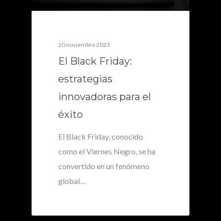
20 noviembre 2023
El Black Friday:
estrategias
innovadoras para el
éxito
El Black Friday, conocido
como el Viernes Negro, se ha
convertido en un fenómeno
global…