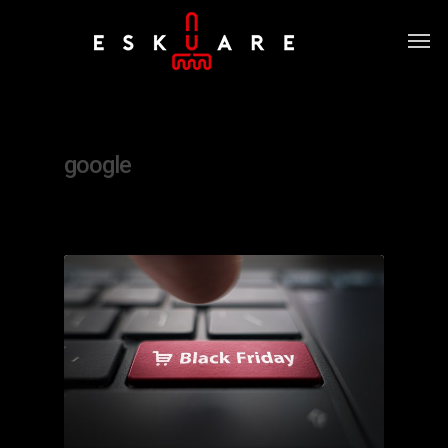
Tag
google
0