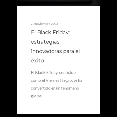
20 noviembre 2023
El Black Friday:
estrategias
innovadoras para el
éxito
El Black Friday, conocido
como el Viernes Negro, se ha
convertido en un fenómeno
global…