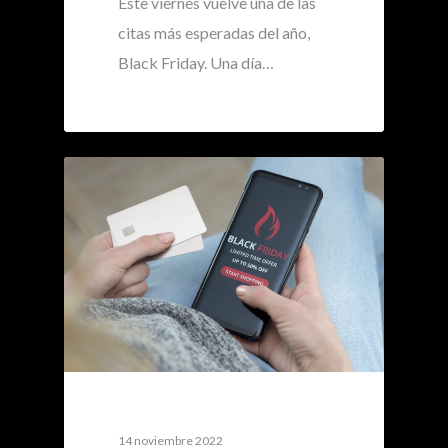
Este viernes vuelve una de las
citas más esperadas del año,
Black Friday. Una día…
0
14 noviembre 2022