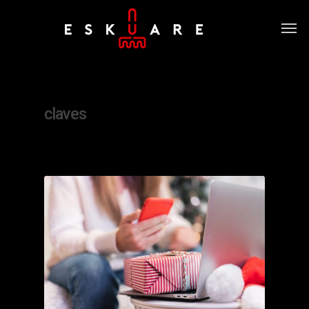
Tag
claves
0