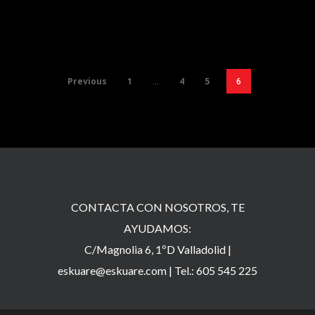
Previous
1
4
5
…
6
CONTACTA CON NOSOTROS, TE
AYUDAMOS:
C/Magnolia 6, 1ºD Valladolid |
eskuare@eskuare.com
|
Tel.: 605 545 225