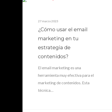
clave en cualquier estrategia de
marketing digital exitosa. Si bien…
27 marzo 2023
¿Cómo usar el email
marketing en tu
ESKUARE
0
estrategia de
contenidos?
El email marketing es una
herramienta muy efectiva para el
marketing de contenidos. Esta
técnica…