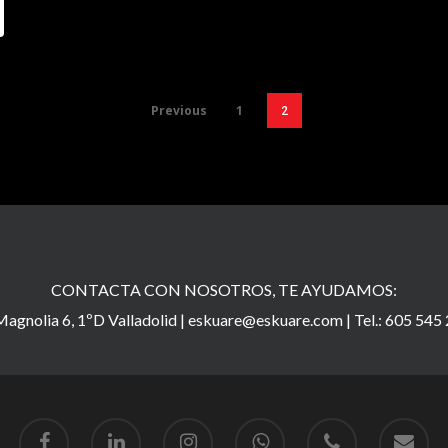
Previous
1
2
CONTACTA CON NOSOTROS, TE AYUDAMOS:
agnolia 6, 1ºD Valladolid |
eskuare@eskuare.com
|
Tel.: 605 545