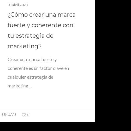
03 abril 2023
¿Cómo crear una marca
fuerte y coherente con
ESKUARE
0
tu estrategia de
marketing?
Crear una marca fuerte y
coherente es un factor clave en
cualquier estrategia de
marketing…
ESKUARE
0