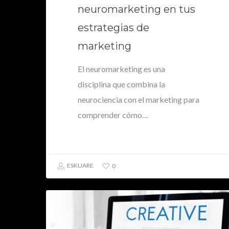
neuromarketing en tus
estrategias de
marketing
El neuromarketing es una
disciplina que combina la
neurociencia con el marketing para
comprender cómo…
ESKUARE
0