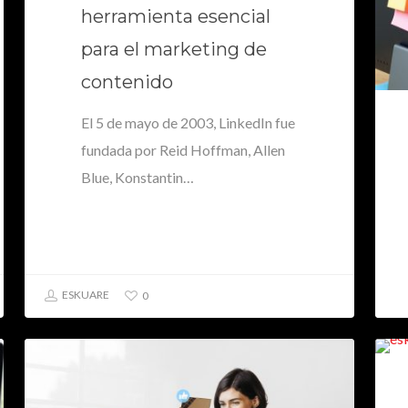
herramienta esencial
para el marketing de
contenido
El 5 de mayo de 2003, LinkedIn fue
fundada por Reid Hoffman, Allen
Blue, Konstantin…
ESKUARE
0