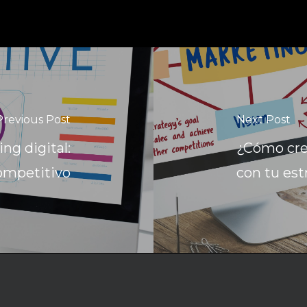
Previous Post
Next Post
ng digital:
¿Cómo cre
ompetitivo
con tu es