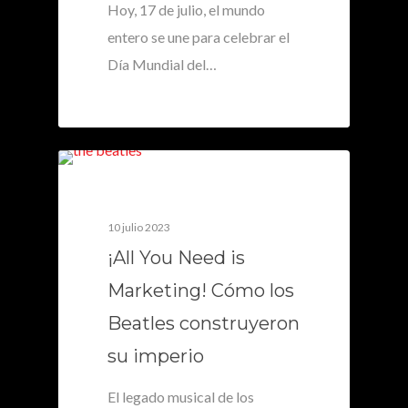
Hoy, 17 de julio, el mundo
entero se une para celebrar el
Día Mundial del…
0
10 julio 2023
¡All You Need is
Marketing! Cómo los
Beatles construyeron
su imperio
El legado musical de los