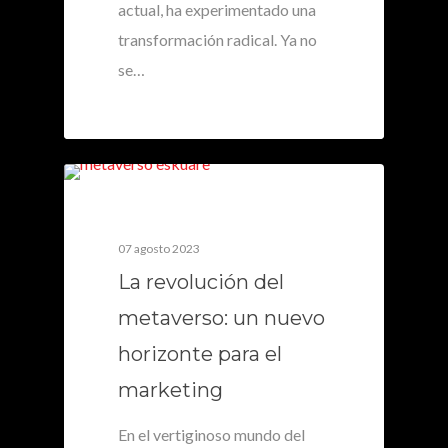
actual, ha experimentado una
transformación radical. Ya no
se…
0
07 agosto 2023
La revolución del
metaverso: un nuevo
horizonte para el
marketing
En el vertiginoso mundo del