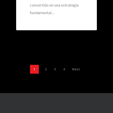
convertido en una estrategia
fundamental…
2
3
4
Next
1