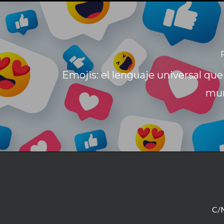
Emojis: el lenguaje universal que
mun
C/M