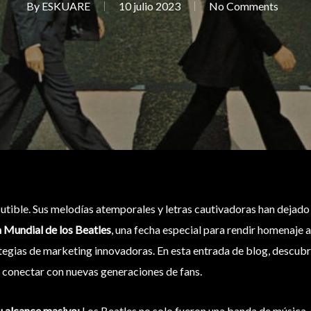
By
ESKUARE
10 julio 2023
No Comments
cutible. Sus melodías atemporales y letras cautivadoras han dejado 
a Mundial de los Beatles
, una fecha especial para rendir homenaje 
rategias de marketing innovadoras. En esta entrada de blog, descu
 y conectar con nuevas generaciones de fans.
u alcance masivo:
Los Beatles no solo fueron una banda de música,