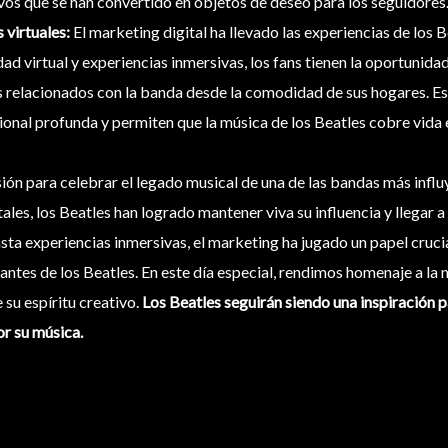
vos que se han convertido en objetos de deseo para los seguidores
 virtuales:
El marketing digital ha llevado las experiencias de los 
ad virtual y experiencias inmersivas, los fans tienen la oportunidad
os relacionados con la banda desde la comodidad de sus hogares. E
onal profunda y permiten que la música de los Beatles cobre vida
sión para celebrar el legado musical de una de las bandas más influ
tales, los Beatles han logrado mantener viva su influencia y llegar 
ta experiencias inmersivas, el marketing ha jugado un papel crucial
tes de los Beatles. En este día especial, rendimos homenaje a la m
 su espíritu creativo.
Los Beatles seguirán siendo una inspiración p
or su música.