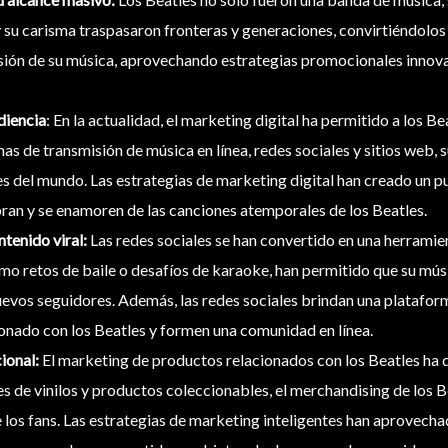
y su carisma traspasaron fronteras y generaciones, convirtiéndolo
usión de su música, aprovechando estrategias promocionales innova
udiencia
: En la actualidad, el marketing digital ha permitido a los B
as de transmisión de música en línea, redes sociales y sitios web, 
s del mundo. Las estrategias de marketing digital han creado un p
an y se enamoren de las canciones atemporales de los Beatles.
ntenido viral:
Las redes sociales se han convertido en una herrami
omo retos de baile o desafíos de karaoke, han permitido que su mú
uevos seguidores. Además, las redes sociales brindan una platafor
ionado con los Beatles y formen una comunidad en línea.
ional:
El marketing de productos relacionados con los Beatles ha 
s de vinilos y productos coleccionables, el merchandising de los Be
 los fans. Las estrategias de marketing inteligentes han aprovecha