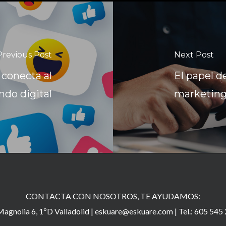
Previous Post
Next Post
 conecta al
El papel d
do digital
marketing 
CONTACTA CON NOSOTROS, TE AYUDAMOS:
agnolia 6, 1ºD Valladolid |
eskuare@eskuare.com
|
Tel.: 605 545