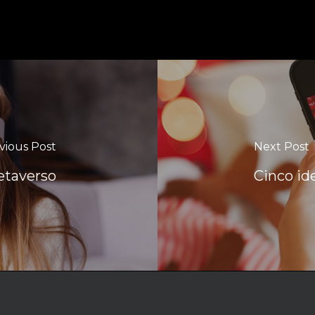
vious Post
Next Post
etaverso
Cinco id