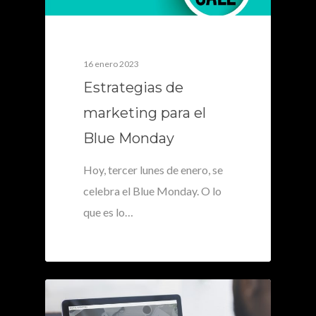
16 enero 2023
Estrategias de
marketing para el
Blue Monday
Hoy, tercer lunes de enero, se
celebra el Blue Monday. O lo
que es lo…
0