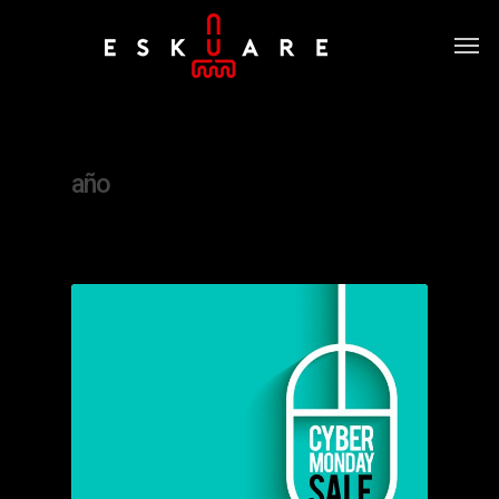
Tag
año
0