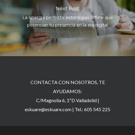
Next Post
La sinergia perfecta: estrategias offline que
potencian tu presencia en la era digital
CONTACTA CON NOSOTROS, TE
AYUDAMOS:
C/Magnolia 6, 1ºD Valladolid |
eskuare@eskuare.com
|
Tel.: 605 545 225