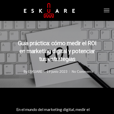
Guía práctica: cómo medir el ROI
en marketing digital y potenciar
tus estrategias
By
ESKUARE
19 junio 2023
No Comments
En el mundo del marketing digital, medir el