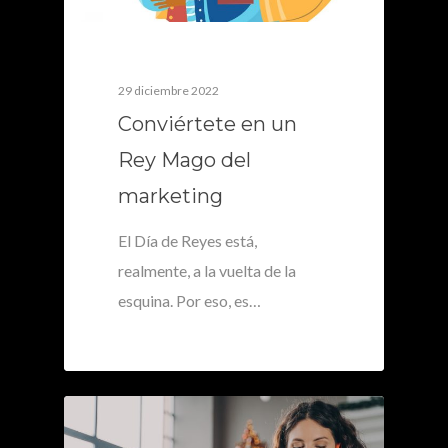
29 diciembre 2022
Conviértete en un
Rey Mago del
marketing
El Día de Reyes está,
realmente, a la vuelta de la
esquina. Por eso, es…
0