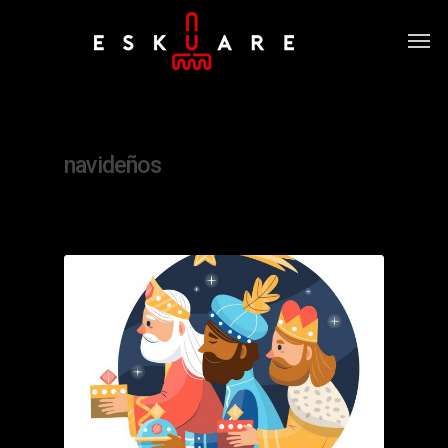
Tag
navideños
0