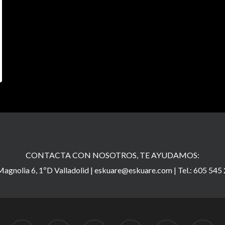
CONTACTA CON NOSOTROS, TE AYUDAMOS:
agnolia 6, 1ºD Valladolid |
eskuare@eskuare.com
|
Tel.: 605 545