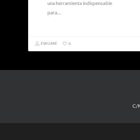
una herramienta indispensable
para…
ESKUARE
0
C/M