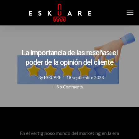
La importancia de las reseñas: el
poder de la opinión del cliente
By
ESKUARE
18 septiembre 2023
No Comments
En el vertiginoso mundo del marketing en la era