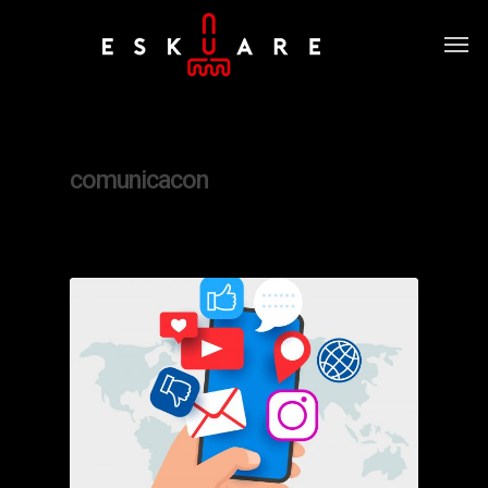
Tag
comunicacon
0